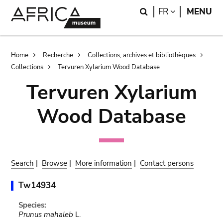
Skip
Skip
Search
LANGUAGE
FR
MENU
to
to
main
search
content
Breadcrumb
Home
Recherche
Collections, archives et bibliothèques
Collections
Tervuren Xylarium Wood Database
Tervuren Xylarium
Wood Database
Search
|
Browse
|
More information
|
Contact persons
Tw14934
Species:
Prunus mahaleb
L.