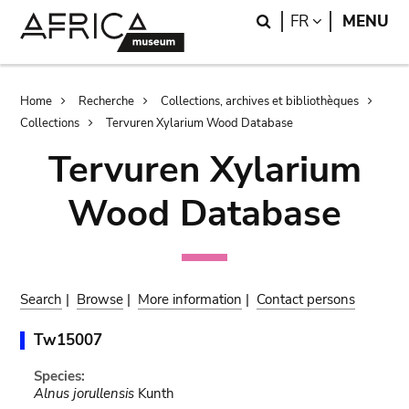
Skip
Skip
Search
LANGUAGE
FR
MENU
to
to
main
search
content
Breadcrumb
Home
Recherche
Collections, archives et bibliothèques
Collections
Tervuren Xylarium Wood Database
Tervuren Xylarium
Wood Database
Search
|
Browse
|
More information
|
Contact persons
Tw15007
Species:
Alnus jorullensis
Kunth