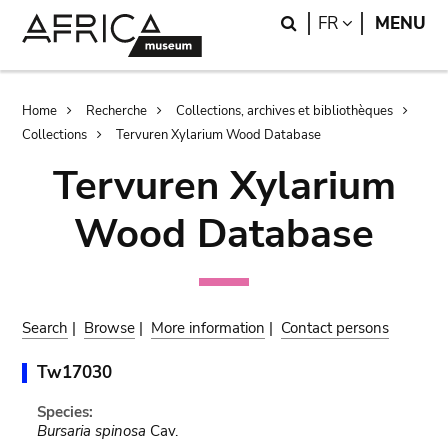
Skip
Skip
Search
LANGUAGE
FR
MENU
to
to
main
search
content
Breadcrumb
Home
Recherche
Collections, archives et bibliothèques
Collections
Tervuren Xylarium Wood Database
Tervuren Xylarium
Wood Database
Search
|
Browse
|
More information
|
Contact persons
Tw17030
Species:
Bursaria spinosa
Cav.