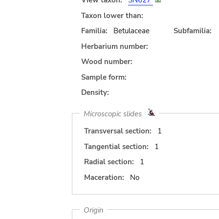
View taxon:
SN627
Taxon lower than:
Familia:
Betulaceae
Subfamilia:
Herbarium number:
Wood number:
Sample form:
Density:
Microscopic slides
Transversal section:
1
Tangential section:
1
Radial section:
1
Maceration:
No
Origin