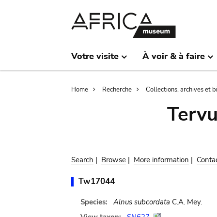
Skip
Skip
to
to
main
search
content
Votre visite
À voir & à faire
Breadcrumb
Home
Recherche
Collections, archives et 
Terv
Search
|
Browse
|
More information
|
Conta
Tw17044
Species:
Alnus subcordata
C.A. Mey.