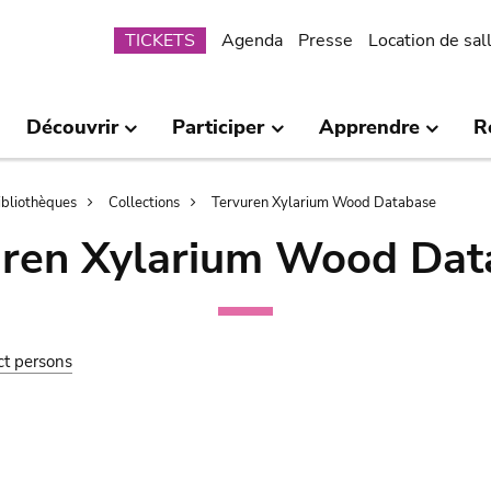
Submenu
TICKETS
Agenda
Presse
Location de sal
Découvrir
Participer
Apprendre
R
bibliothèques
Collections
Tervuren Xylarium Wood Database
uren Xylarium Wood Dat
ct persons