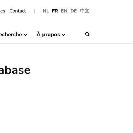
les
Contact
NL
FR
EN
DE
中文
echerche
À propos
Search
abase