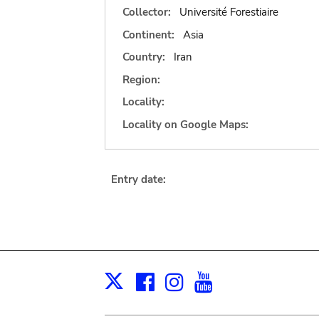
Collector:
Université Forestiaire
Continent:
Asia
Country:
Iran
Region:
Locality:
Locality on Google Maps:
Entry date:
Facebook
Instagram
Youtube
Print
X