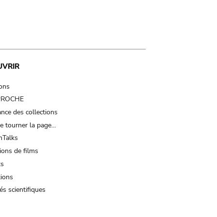
UVRIR
ions
 PROCHE
nce des collections
e tourner la page…
Talks
ions de films
ts
tions
és scientifiques