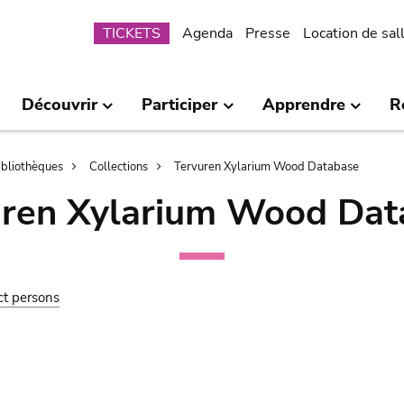
Submenu
TICKETS
Agenda
Presse
Location de sal
Découvrir
Participer
Apprendre
R
bibliothèques
Collections
Tervuren Xylarium Wood Database
uren Xylarium Wood Dat
ct persons