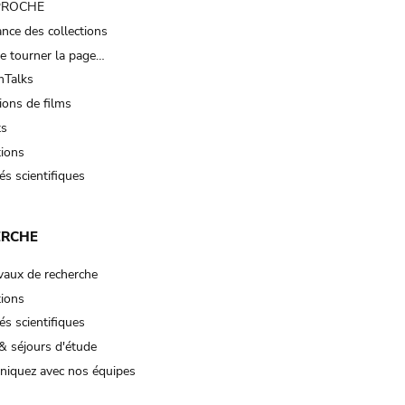
 PROCHE
nce des collections
e tourner la page…
Talks
ions de films
ts
tions
és scientifiques
ERCHE
vaux de recherche
tions
és scientifiques
& séjours d'étude
iquez avec nos équipes