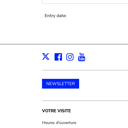
Entry date:
Facebook
Instagram
Youtube
Print
X
NEWSLETTER
Main
VOTRE VISITE
navigation
Heures d'ouverture