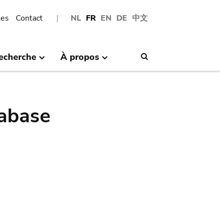
les
Contact
NL
FR
EN
DE
中文
echerche
À propos
Search
abase