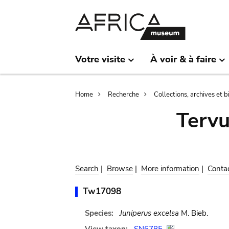
Skip
Skip
to
to
main
search
content
Votre visite
À voir & à faire
Breadcrumb
Home
Recherche
Collections, archives et 
Terv
Search
|
Browse
|
More information
|
Conta
Tw17098
Species:
Juniperus excelsa
M. Bieb.