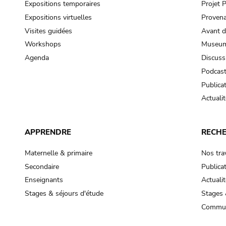
Expositions temporaires
Projet
Expositions virtuelles
Provena
Visites guidées
Avant d
Workshops
Museum
Agenda
Discuss
Podcas
Publica
Actualit
APPRENDRE
RECH
Maternelle & primaire
Nos tra
Secondaire
Publica
Enseignants
Actualit
Stages & séjours d'étude
Stages 
Commun