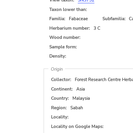
View taxon:
SN3752
Taxon lower than:
Familia:
Fabaceae
Subfamilia:
C
Herbarium number:
3 C
Wood number:
Sample form:
Density:
Origin
Collector:
Forest Research Centre Herb
Continent:
Asia
Country:
Malaysia
Region:
Sabah
Locality:
Locality on Google Maps: