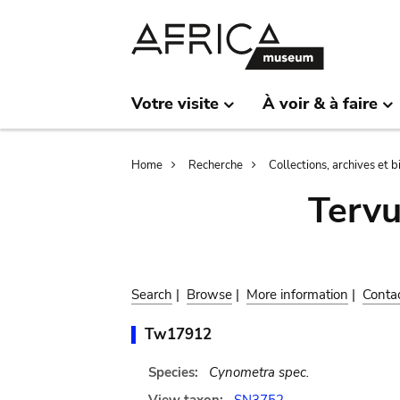
Skip
Skip
to
to
main
search
content
Votre visite
À voir & à faire
Breadcrumb
Home
Recherche
Collections, archives et 
Terv
Search
|
Browse
|
More information
|
Conta
Tw17912
Species:
Cynometra spec.