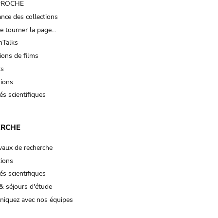
 PROCHE
nce des collections
e tourner la page…
Talks
ions de films
ts
tions
és scientifiques
ERCHE
vaux de recherche
tions
és scientifiques
& séjours d'étude
iquez avec nos équipes