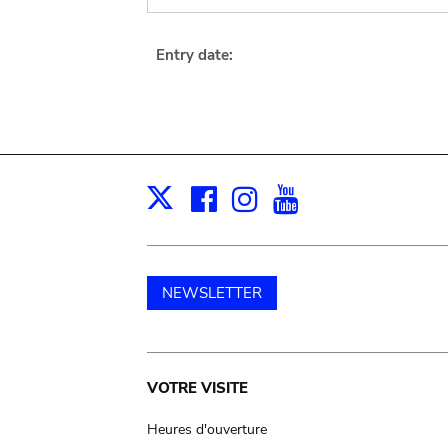
Entry date:
Facebook
Instagram
Youtube
Print
X
NEWSLETTER
Main
VOTRE VISITE
navigation
Heures d'ouverture