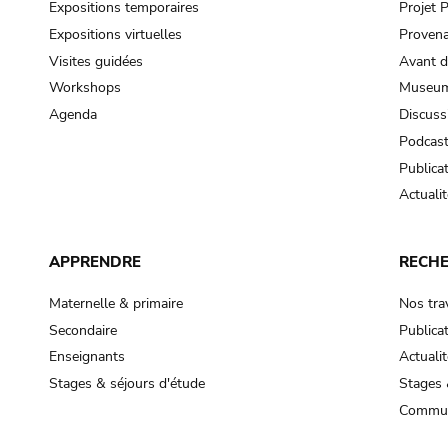
Expositions temporaires
Projet
Expositions virtuelles
Provena
Visites guidées
Avant d
Workshops
Museum
Agenda
Discuss
Podcas
Publica
Actualit
APPRENDRE
RECH
Maternelle & primaire
Nos tra
Secondaire
Publica
Enseignants
Actualit
Stages & séjours d'étude
Stages 
Commun