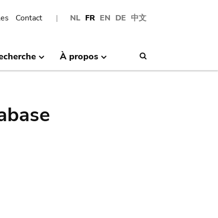
les
Contact
NL
FR
EN
DE
中文
echerche
À propos
Search
abase