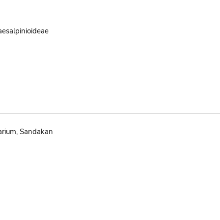
aesalpinioideae
arium, Sandakan