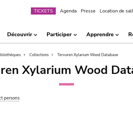
Submenu
TICKETS
Agenda
Presse
Location de sal
Découvrir
Participer
Apprendre
R
bibliothèques
Collections
Tervuren Xylarium Wood Database
uren Xylarium Wood Dat
ct persons