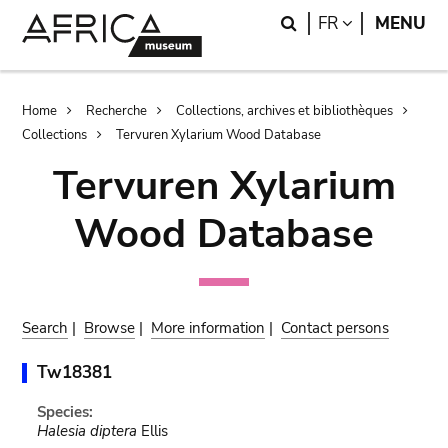
Skip
Skip
Search
LANGUAGE
FR
MENU
to
to
main
search
content
Breadcrumb
Home
Recherche
Collections, archives et bibliothèques
Collections
Tervuren Xylarium Wood Database
Tervuren Xylarium
Wood Database
Search
|
Browse
|
More information
|
Contact persons
Tw18381
Species:
Halesia diptera
Ellis