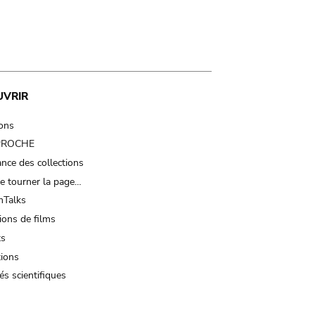
UVRIR
ions
 PROCHE
nce des collections
e tourner la page…
Talks
ions de films
ts
tions
és scientifiques