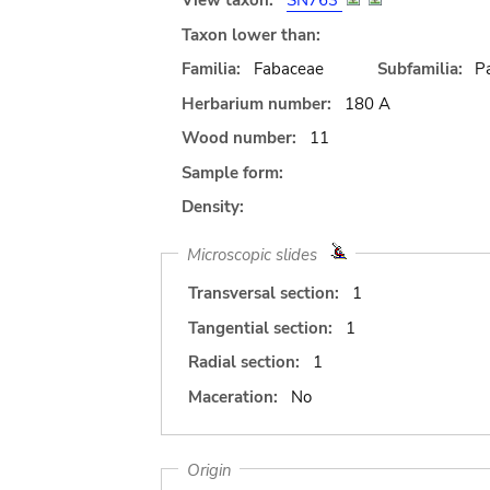
View taxon:
SN763
Taxon lower than:
Familia:
Fabaceae
Subfamilia:
Pa
Herbarium number:
180 A
Wood number:
11
Sample form:
Density:
Microscopic slides
Transversal section:
1
Tangential section:
1
Radial section:
1
Maceration:
No
Origin