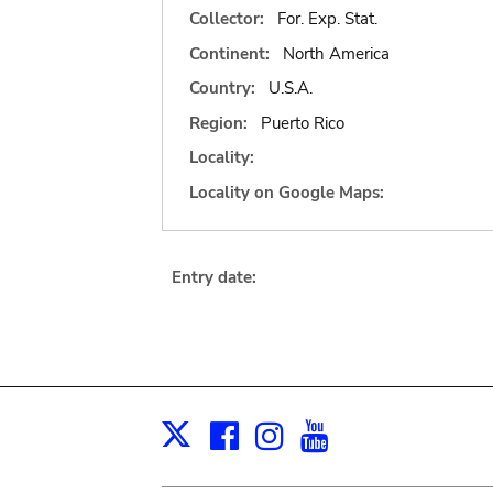
Collector:
For. Exp. Stat.
Continent:
North America
Country:
U.S.A.
Region:
Puerto Rico
Locality:
Locality on Google Maps:
Entry date:
Facebook
Instagram
Youtube
Print
X