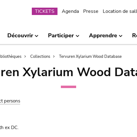
Submenu
TICKETS
Agenda
Presse
Location de sal
Découvrir
Participer
Apprendre
R
bibliothèques
Collections
Tervuren Xylarium Wood Database
uren Xylarium Wood Dat
ct persons
th ex DC.