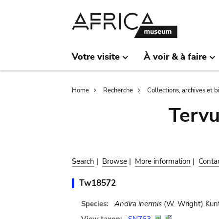
Skip
Skip
to
to
main
search
content
Votre visite
À voir & à faire
Breadcrumb
Home
Recherche
Collections, archives et 
Terv
Search
|
Browse
|
More information
|
Conta
Tw18572
Species:
Andira inermis
(W. Wright) Kun