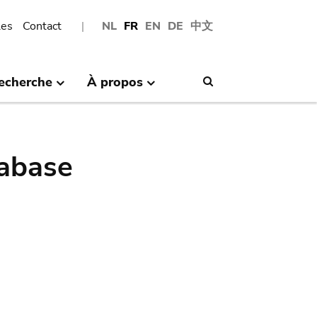
les
Contact
NL
FR
EN
DE
中文
echerche
À propos
Search
abase