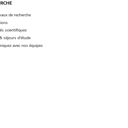
ERCHE
vaux de recherche
tions
és scientifiques
& séjours d'étude
iquez avec nos équipes