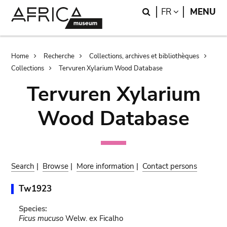
Skip
Skip
Search
LANGUAGE
FR
MENU
to
to
main
search
content
Breadcrumb
Home
Recherche
Collections, archives et bibliothèques
Collections
Tervuren Xylarium Wood Database
Tervuren Xylarium
Wood Database
Search
|
Browse
|
More information
|
Contact persons
Tw1923
Species:
Ficus mucuso
Welw. ex Ficalho