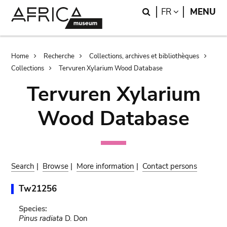
Skip
Skip
Search
LANGUAGE
FR
MENU
to
to
main
search
content
Breadcrumb
Home
Recherche
Collections, archives et bibliothèques
Collections
Tervuren Xylarium Wood Database
Tervuren Xylarium
Wood Database
Search
|
Browse
|
More information
|
Contact persons
Tw21256
Species:
Pinus radiata
D. Don