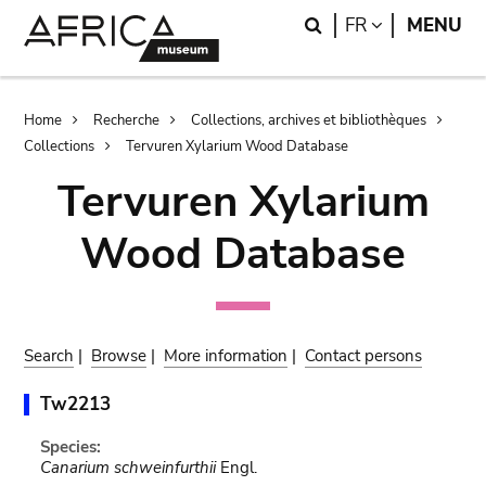
Skip
Skip
Search
LANGUAGE
FR
MENU
to
to
main
search
content
Breadcrumb
Home
Recherche
Collections, archives et bibliothèques
Collections
Tervuren Xylarium Wood Database
Tervuren Xylarium
Wood Database
Search
|
Browse
|
More information
|
Contact persons
Tw2213
Species:
Canarium schweinfurthii
Engl.