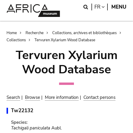
Skip
Skip
Search
LANGUAGE
FR
MENU
to
to
main
search
content
Breadcrumb
Home
Recherche
Collections, archives et bibliothèques
Collections
Tervuren Xylarium Wood Database
Tervuren Xylarium
Wood Database
Search
|
Browse
|
More information
|
Contact persons
Tw22132
Species:
Tachigali paniculata
Aubl.