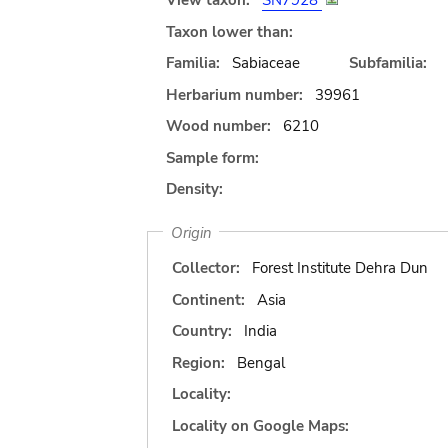
View taxon:
SN7928
Taxon lower than:
Familia:
Sabiaceae
Subfamilia:
Herbarium number:
39961
Wood number:
6210
Sample form:
Density:
Origin
Collector:
Forest Institute Dehra Dun
Continent:
Asia
Country:
India
Region:
Bengal
Locality:
Locality on Google Maps: