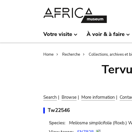
Skip
Skip
to
to
main
search
content
Votre visite
À voir & à faire
Breadcrumb
Home
Recherche
Collections, archives et 
Terv
Search
|
Browse
|
More information
|
Conta
Tw22546
Species:
Meliosma simplicifolia
(Roxb.) W