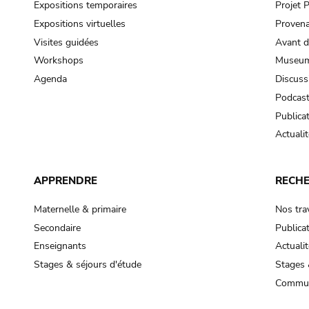
Expositions temporaires
Projet
Expositions virtuelles
Provena
Visites guidées
Avant d
Workshops
Museum
Agenda
Discuss
Podcas
Publica
Actualit
APPRENDRE
RECH
Maternelle & primaire
Nos tra
Secondaire
Publica
Enseignants
Actualit
Stages & séjours d'étude
Stages 
Commun