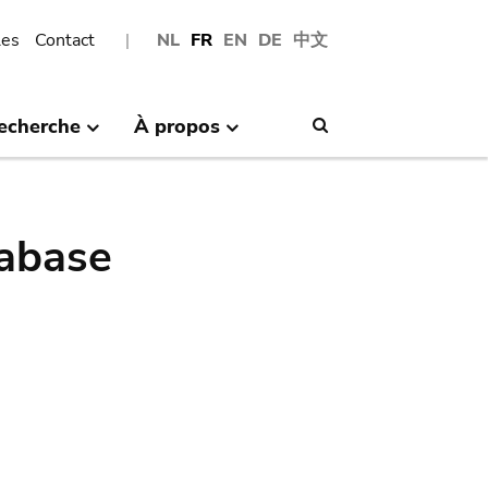
les
Contact
NL
FR
EN
DE
中文
echerche
À propos
Search
abase