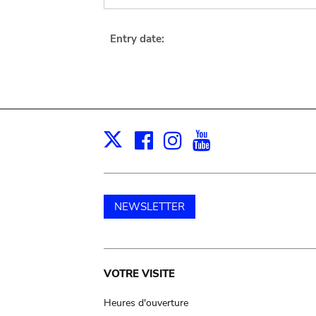
Entry date:
Facebook
Instagram
Youtube
Print
X
NEWSLETTER
Main
VOTRE VISITE
navigation
Heures d'ouverture