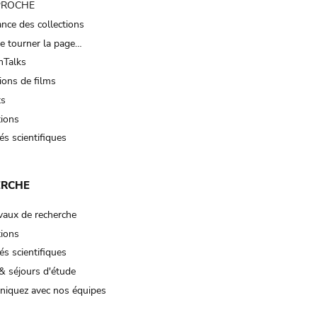
 PROCHE
nce des collections
e tourner la page…
Talks
ions de films
ts
tions
és scientifiques
ERCHE
vaux de recherche
tions
és scientifiques
& séjours d'étude
iquez avec nos équipes