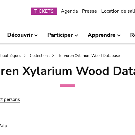
Submenu
TICKETS
Agenda
Presse
Location de sal
Découvrir
Participer
Apprendre
R
bibliothèques
Collections
Tervuren Xylarium Wood Database
uren Xylarium Wood Dat
ct persons
alp.