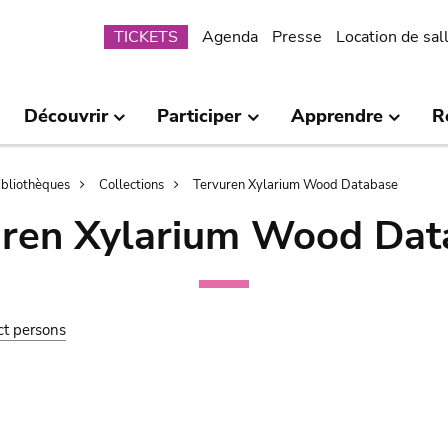
Submenu
TICKETS
Agenda
Presse
Location de sal
Découvrir
Participer
Apprendre
R
bibliothèques
Collections
Tervuren Xylarium Wood Database
uren Xylarium Wood Dat
ct persons