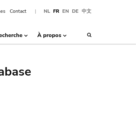
les
Contact
NL
FR
EN
DE
中文
echerche
À propos
Search
abase