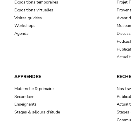
Expositions temporaires
Projet
Expositions virtuelles
Provena
Visites guidées
Avant d
Workshops
Museum
Agenda
Discuss
Podcas
Publica
Actualit
APPRENDRE
RECH
Maternelle & primaire
Nos tra
Secondaire
Publica
Enseignants
Actualit
Stages & séjours d'étude
Stages 
Commun