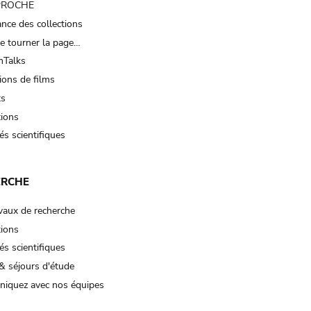
 PROCHE
nce des collections
e tourner la page…
Talks
ions de films
ts
tions
és scientifiques
ERCHE
vaux de recherche
tions
és scientifiques
& séjours d'étude
iquez avec nos équipes