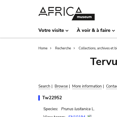
Skip
Skip
to
to
main
search
content
Votre visite
À voir & à faire
Breadcrumb
Home
Recherche
Collections, archives et 
Terv
Search
|
Browse
|
More information
|
Conta
Tw22952
Species:
Prunus lusitanica
L.