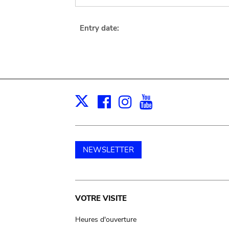
Entry date:
Facebook
Instagram
Youtube
Print
X
NEWSLETTER
Main
VOTRE VISITE
navigation
Heures d'ouverture