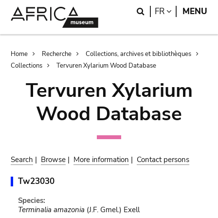
Skip
Skip
Search
LANGUAGE
FR
MENU
to
to
main
search
content
Breadcrumb
Home
Recherche
Collections, archives et bibliothèques
Collections
Tervuren Xylarium Wood Database
Tervuren Xylarium
Wood Database
Search
|
Browse
|
More information
|
Contact persons
Tw23030
Species:
Terminalia amazonia
(J.F. Gmel.) Exell