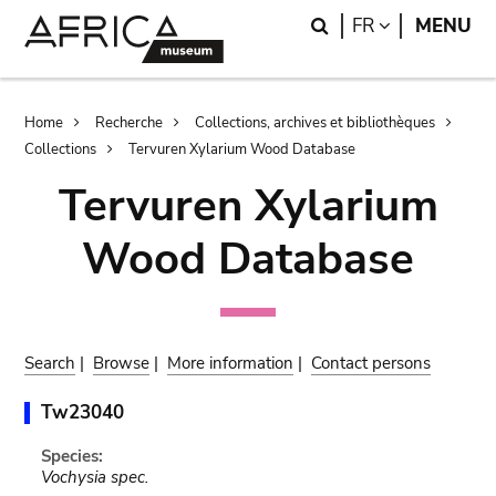
Skip
Skip
Search
LANGUAGE
FR
MENU
to
to
main
search
content
Breadcrumb
Home
Recherche
Collections, archives et bibliothèques
Collections
Tervuren Xylarium Wood Database
Tervuren Xylarium
Wood Database
Search
|
Browse
|
More information
|
Contact persons
Tw23040
Species:
Vochysia spec.