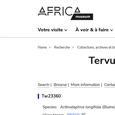
Skip
Skip
to
to
main
search
content
Votre visite
À voir & à faire
Breadcrumb
Home
Recherche
Collections, archives et 
Terv
Search
|
Browse
|
More information
|
Conta
Tw23360
Species:
Actinodaphne longifolia
(Blume)