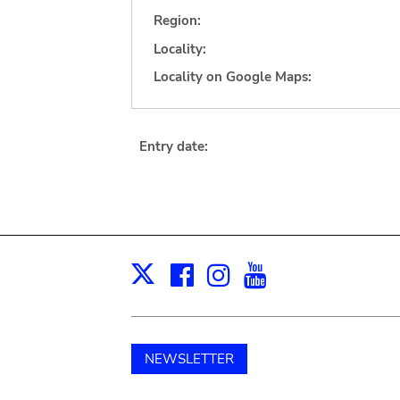
Region:
Locality:
Locality on Google Maps:
Entry date:
Facebook
Instagram
Youtube
Print
X
NEWSLETTER