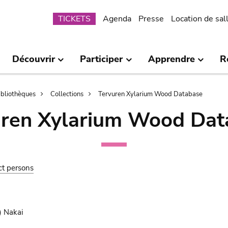
Submenu
TICKETS
Agenda
Presse
Location de sal
Découvrir
Participer
Apprendre
R
bibliothèques
Collections
Tervuren Xylarium Wood Database
uren Xylarium Wood Dat
ct persons
 Nakai