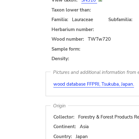
View taxon:
SN310
Taxon lower than:
Familia:
Lauraceae
Subfamilia:
Herbarium number:
Wood number:
TWTw720
Sample form:
Density:
Pictures and additional information from e
wood database FFPRI, Tsukuba, Japan.
Origin
Collector:
Forestry & Forest Products Re
Continent:
Asia
Country:
Japan