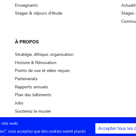
Enseignants
Actualit
Stages & séjours d'étude
Stages 
Commun
À PROPOS
Stratégie, éthique, organisation
Histoire & Rénovation
Points de vue et idées reçues
Partenariats
Rapports annuels
Plan des bâtiments
Jobs
Soutenez le musée
 site web.
Accepter tous les 
ies", vous acceptez que des cookies soient placés