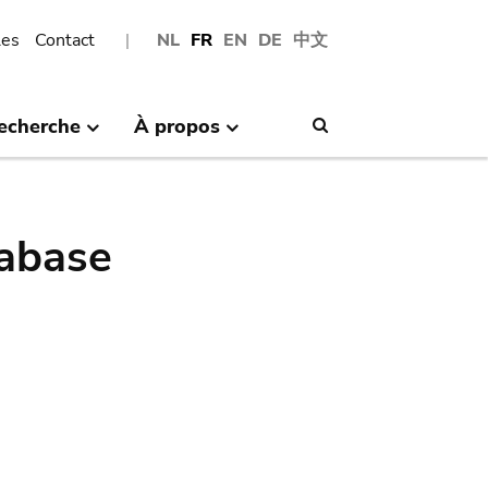
les
Contact
NL
FR
EN
DE
中文
echerche
À propos
Search
abase