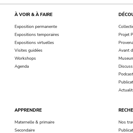
À VOIR & À FAIRE
DÉCO
Exposition permanente
Collect
Expositions temporaires
Projet
Expositions virtuelles
Provena
Visites guidées
Avant d
Workshops
Museum
Agenda
Discuss
Podcas
Publica
Actualit
APPRENDRE
RECH
Maternelle & primaire
Nos tra
Secondaire
Publica