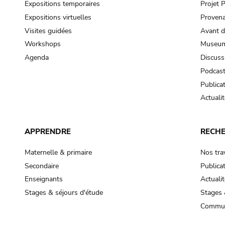
Expositions temporaires
Projet
Expositions virtuelles
Provena
Visites guidées
Avant d
Workshops
Museum
Agenda
Discuss
Podcas
Publica
Actualit
APPRENDRE
RECH
Maternelle & primaire
Nos tra
Secondaire
Publica
Enseignants
Actualit
Stages & séjours d'étude
Stages 
Commun