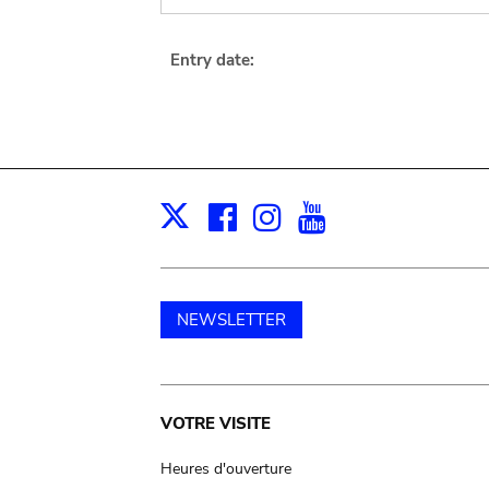
Entry date:
Facebook
Instagram
Youtube
Print
X
NEWSLETTER
Main
VOTRE VISITE
navigation
Heures d'ouverture