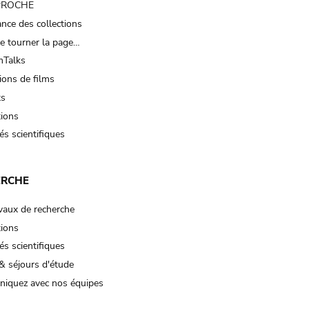
 PROCHE
nce des collections
e tourner la page…
Talks
ions de films
ts
tions
és scientifiques
ERCHE
vaux de recherche
tions
és scientifiques
& séjours d'étude
iquez avec nos équipes