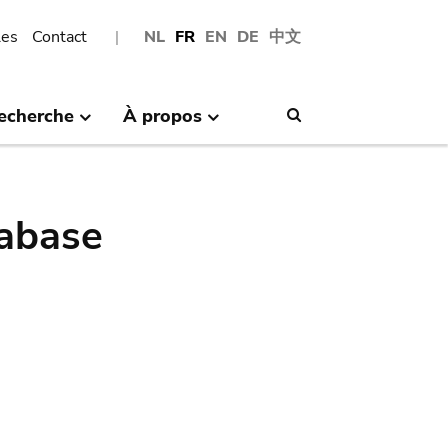
les
Contact
NL
FR
EN
DE
中文
echerche
À propos
Search
abase