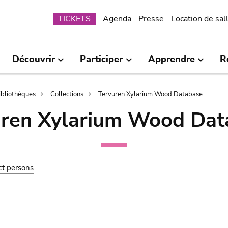
Submenu
TICKETS
Agenda
Presse
Location de sal
Découvrir
Participer
Apprendre
R
bibliothèques
Collections
Tervuren Xylarium Wood Database
uren Xylarium Wood Dat
ct persons