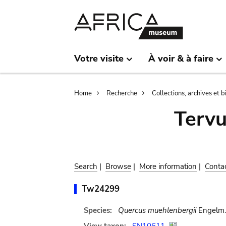
Skip
Skip
to
to
main
search
content
Votre visite
À voir & à faire
Breadcrumb
Home
Recherche
Collections, archives et 
Terv
Search
|
Browse
|
More information
|
Conta
Tw24299
Species:
Quercus muehlenbergii
Engelm.