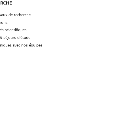
ERCHE
vaux de recherche
tions
és scientifiques
& séjours d'étude
iquez avec nos équipes