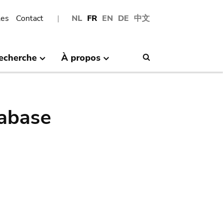
les
Contact
NL
FR
EN
DE
中文
echerche
À propos
Search
abase