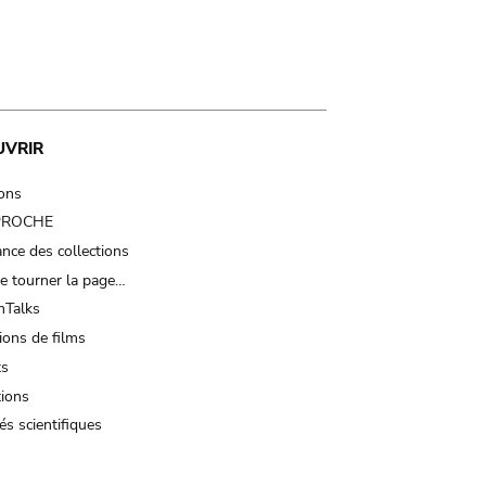
UVRIR
ions
 PROCHE
nce des collections
e tourner la page…
Talks
ions de films
ts
tions
és scientifiques