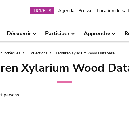
Submenu
TICKETS
Agenda
Presse
Location de sal
Découvrir
Participer
Apprendre
R
bibliothèques
Collections
Tervuren Xylarium Wood Database
uren Xylarium Wood Dat
ct persons