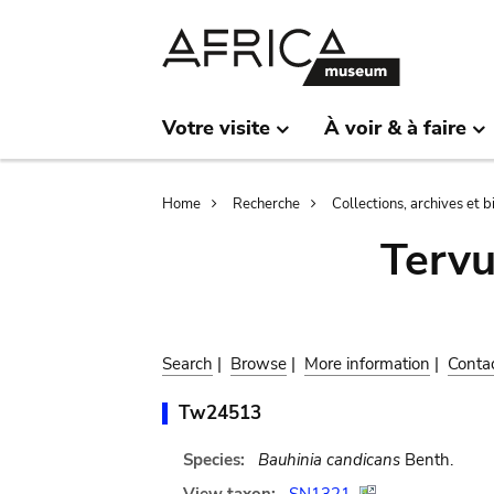
Skip
Skip
to
to
main
search
content
Votre visite
À voir & à faire
Breadcrumb
Home
Recherche
Collections, archives et 
Terv
Search
|
Browse
|
More information
|
Conta
Tw24513
Species:
Bauhinia candicans
Benth.