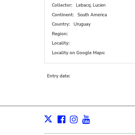
Collector:
Lebacq, Lucien
Continent:
South America
Country:
Uruguay
Region:
Locality:
Locality on Google Maps:
Entry date:
Facebook
Instagram
Youtube
Print
X