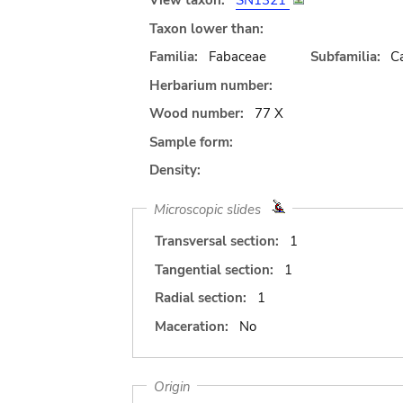
View taxon:
SN1321
Taxon lower than:
Familia:
Fabaceae
Subfamilia:
C
Herbarium number:
Wood number:
77 X
Sample form:
Density:
Microscopic slides
Transversal section:
1
Tangential section:
1
Radial section:
1
Maceration:
No
Origin