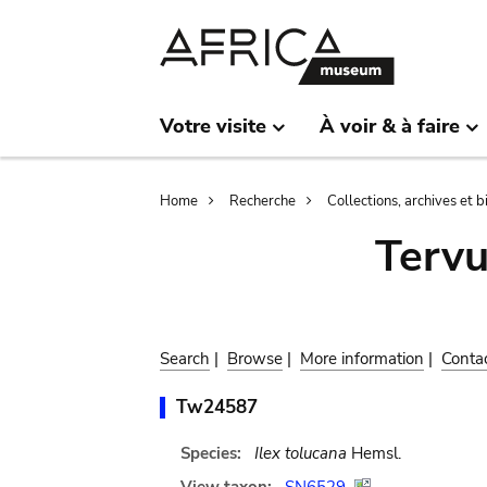
Skip
Skip
to
to
main
search
content
Votre visite
À voir & à faire
Breadcrumb
Home
Recherche
Collections, archives et 
Terv
Search
|
Browse
|
More information
|
Conta
Tw24587
Species:
Ilex tolucana
Hemsl.