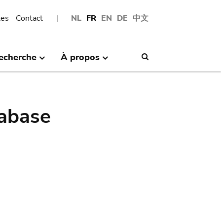
les
Contact
NL
FR
EN
DE
中文
echerche
À propos
Search
abase