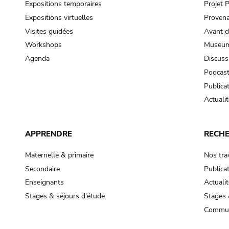
Expositions temporaires
Projet
Expositions virtuelles
Provena
Visites guidées
Avant d
Workshops
Museum
Agenda
Discuss
Podcas
Publica
Actualit
APPRENDRE
RECH
Maternelle & primaire
Nos tra
Secondaire
Publica
Enseignants
Actualit
Stages & séjours d'étude
Stages 
Commun