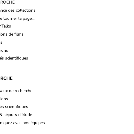
 PROCHE
nce des collections
e tourner la page…
Talks
ions de films
ts
tions
és scientifiques
ERCHE
vaux de recherche
tions
és scientifiques
& séjours d'étude
iquez avec nos équipes