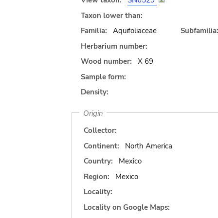
View taxon:
SN6529
Taxon lower than:
Familia:
Aquifoliaceae
Subfamilia
Herbarium number:
Wood number:
X 69
Sample form:
Density:
Origin
Collector:
Continent:
North America
Country:
Mexico
Region:
Mexico
Locality:
Locality on Google Maps: