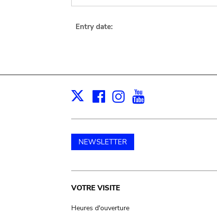
Entry date:
Facebook
Instagram
Youtube
Print
X
NEWSLETTER
Main
VOTRE VISITE
navigation
Heures d'ouverture