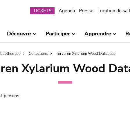
Submenu
TICKETS
Agenda
Presse
Location de sal
Découvrir
Participer
Apprendre
R
bibliothèques
Collections
Tervuren Xylarium Wood Database
uren Xylarium Wood Dat
ct persons