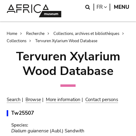
Skip
Skip
Search
LANGUAGE
FR
MENU
to
to
main
search
content
Breadcrumb
Home
Recherche
Collections, archives et bibliothèques
Collections
Tervuren Xylarium Wood Database
Tervuren Xylarium
Wood Database
Search
|
Browse
|
More information
|
Contact persons
Tw25507
Species:
Dialium guianense
(Aubl.) Sandwith