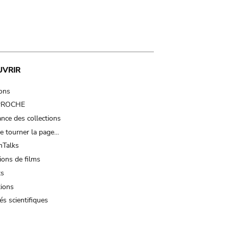
UVRIR
ions
 PROCHE
nce des collections
e tourner la page…
Talks
ions de films
ts
tions
és scientifiques