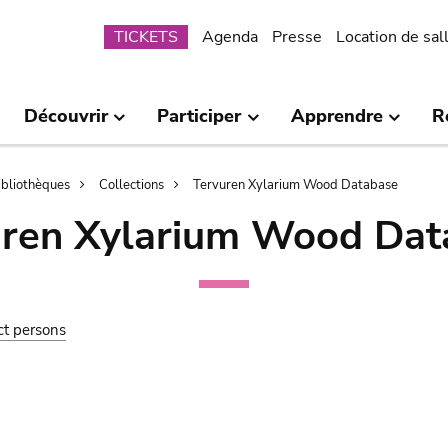
Submenu
TICKETS
Agenda
Presse
Location de sal
Découvrir
Participer
Apprendre
R
bibliothèques
Collections
Tervuren Xylarium Wood Database
uren Xylarium Wood Dat
ct persons