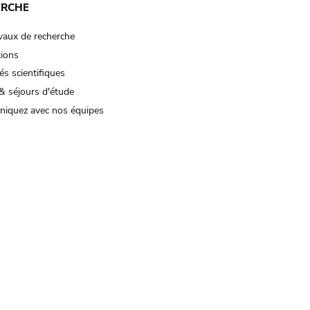
ERCHE
vaux de recherche
tions
és scientifiques
& séjours d'étude
iquez avec nos équipes