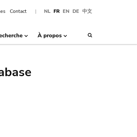
les
Contact
NL
FR
EN
DE
中文
echerche
À propos
Search
abase