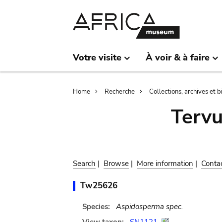
Skip
Skip
to
to
main
search
content
Votre visite
À voir & à faire
Breadcrumb
Home
Recherche
Collections, archives et 
Terv
Search
|
Browse
|
More information
|
Conta
Tw25626
Species:
Aspidosperma spec.