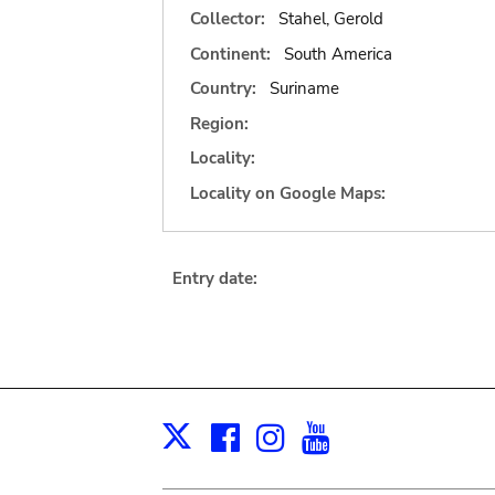
Collector:
Stahel, Gerold
Continent:
South America
Country:
Suriname
Region:
Locality:
Locality on Google Maps:
Entry date:
Facebook
Instagram
Youtube
Print
X