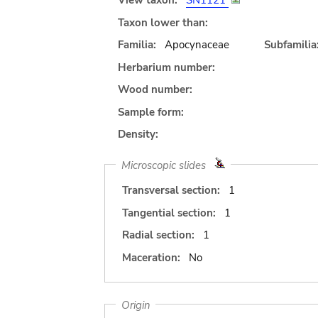
View taxon:
SN1121
Taxon lower than:
Familia:
Apocynaceae
Subfamilia
Herbarium number:
Wood number:
Sample form:
Density:
Microscopic slides
Transversal section:
1
Tangential section:
1
Radial section:
1
Maceration:
No
Origin