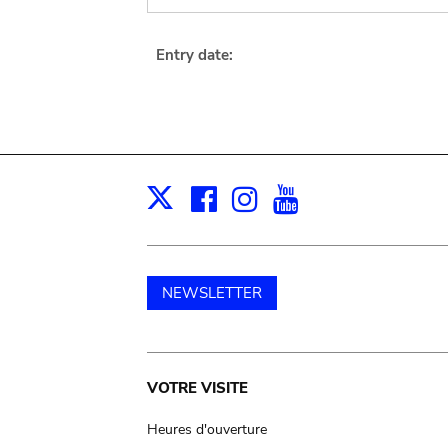
Entry date:
Facebook
Instagram
Youtube
Print
X
NEWSLETTER
Main
VOTRE VISITE
navigation
Heures d'ouverture