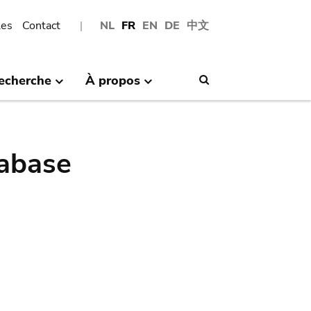
les
Contact
NL
FR
EN
DE
中文
echerche
À propos
Search
abase