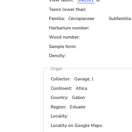
View taxon:
SN8301
Taxon lower than:
Familia:
Cecropiaceae
Subfamilia:
Herbarium number:
Wood number:
Sample form:
Density:
Origin
Collector:
Gavage, J.
Continent:
Africa
Country:
Gabon
Region:
Estuaire
Locality:
Locality on Google Maps: