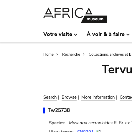
Skip
Skip
to
to
main
search
content
Votre visite
À voir & à faire
Breadcrumb
Home
Recherche
Collections, archives et 
Terv
Search
|
Browse
|
More information
|
Conta
Tw25738
Species:
Musanga cecropioides
R. Br. ex 