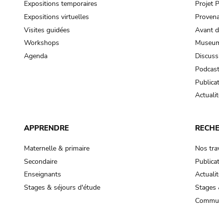
Expositions temporaires
Projet
Expositions virtuelles
Provena
Visites guidées
Avant d
Workshops
Museum
Agenda
Discuss
Podcas
Publica
Actualit
APPRENDRE
RECH
Maternelle & primaire
Nos tra
Secondaire
Publica
Enseignants
Actualit
Stages & séjours d'étude
Stages 
Commun