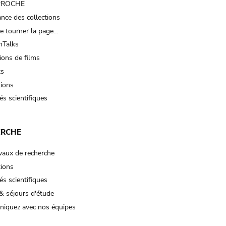
 PROCHE
nce des collections
e tourner la page…
Talks
ions de films
ts
tions
és scientifiques
ERCHE
vaux de recherche
tions
és scientifiques
& séjours d'étude
iquez avec nos équipes