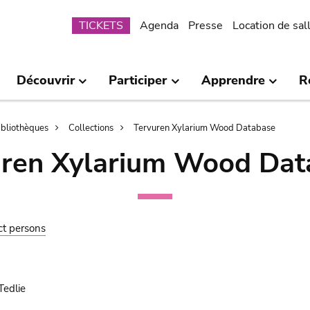
Submenu
TICKETS
Agenda
Presse
Location de sal
Découvrir
Participer
Apprendre
R
bibliothèques
Collections
Tervuren Xylarium Wood Database
uren Xylarium Wood Dat
ct persons
Tedlie