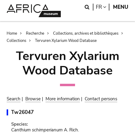
Skip
Skip
Search
LANGUAGE
FR
MENU
to
to
main
search
content
Breadcrumb
Home
Recherche
Collections, archives et bibliothèques
Collections
Tervuren Xylarium Wood Database
Tervuren Xylarium
Wood Database
Search
|
Browse
|
More information
|
Contact persons
Tw26047
Species:
Canthium schimperianum
A. Rich.