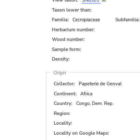
View taxon:
SN8301
Taxon lower than:
Familia:
Cecropiaceae
Subfamilia:
Herbarium number:
Wood number:
Sample form:
Density:
Origin
Collector:
Papeterie de Genval
Continent:
Africa
Country:
Congo, Dem. Rep.
Region:
Locality:
Locality on Google Maps: