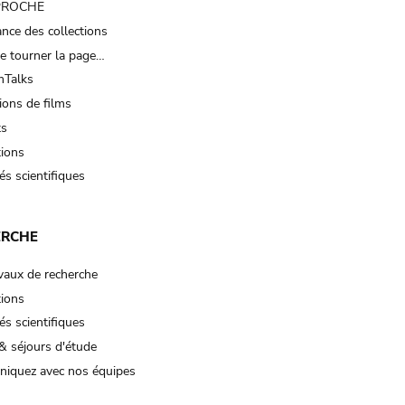
 PROCHE
nce des collections
e tourner la page…
Talks
ions de films
ts
tions
és scientifiques
ERCHE
vaux de recherche
tions
és scientifiques
& séjours d'étude
iquez avec nos équipes