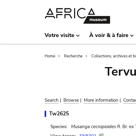
Skip
Skip
to
to
main
search
content
Votre visite
À voir & à faire
Breadcrumb
Home
Recherche
Collections, archives et 
Terv
Search
|
Browse
|
More information
|
Conta
Tw2625
Species:
Musanga cecropioides
R. Br. ex 