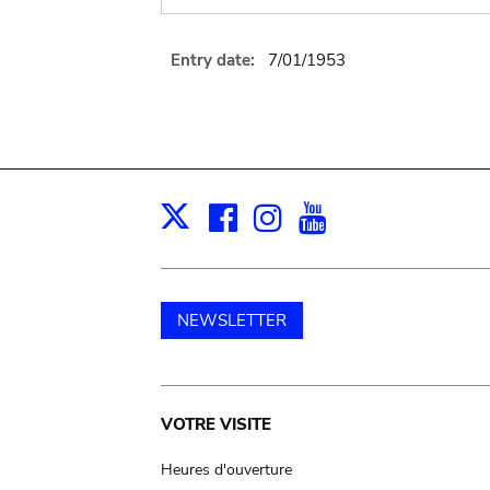
Entry date:
7/01/1953
Facebook
Instagram
Youtube
Print
X
NEWSLETTER
Main
VOTRE VISITE
navigation
Heures d'ouverture