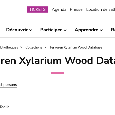
Submenu
TICKETS
Agenda
Presse
Location de sal
Découvrir
Participer
Apprendre
R
bibliothèques
Collections
Tervuren Xylarium Wood Database
uren Xylarium Wood Dat
ct persons
Tedlie