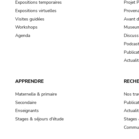
Expositions temporaires
Projet
Expositions virtuelles
Provena
Visites guidées
Avant d
Workshops
Museum
Agenda
Discuss
Podcas
Publica
Actualit
APPRENDRE
RECH
Maternelle & primaire
Nos tra
Secondaire
Publica
Enseignants
Actualit
Stages & séjours d'étude
Stages 
Commun