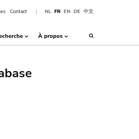
les
Contact
NL
FR
EN
DE
中文
echerche
À propos
Search
abase