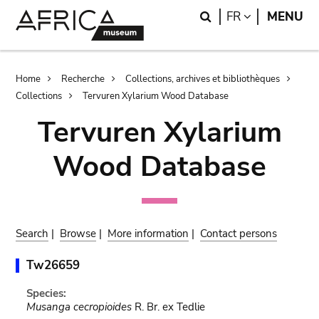
Skip
Skip
Search
LANGUAGE
FR
MENU
to
to
main
search
content
Breadcrumb
Home
Recherche
Collections, archives et bibliothèques
Collections
Tervuren Xylarium Wood Database
Tervuren Xylarium
Wood Database
Search
|
Browse
|
More information
|
Contact persons
Tw26659
Species:
Musanga cecropioides
R. Br. ex Tedlie