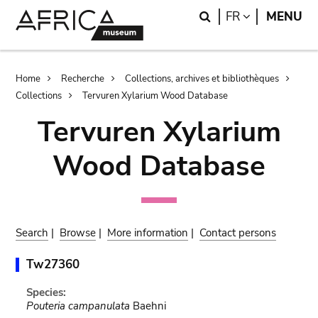
Skip
Skip
Search
LANGUAGE
FR
MENU
to
to
main
search
content
Breadcrumb
Home
Recherche
Collections, archives et bibliothèques
Collections
Tervuren Xylarium Wood Database
Tervuren Xylarium
Wood Database
Search
|
Browse
|
More information
|
Contact persons
Tw27360
Species:
Pouteria campanulata
Baehni