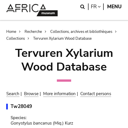
Skip
Skip
Search
LANGUAGE
FR
MENU
to
to
main
search
content
Breadcrumb
Home
Recherche
Collections, archives et bibliothèques
Collections
Tervuren Xylarium Wood Database
Tervuren Xylarium
Wood Database
Search
|
Browse
|
More information
|
Contact persons
Tw28049
Species:
Gonystylus bancanus
(Miq.) Kurz