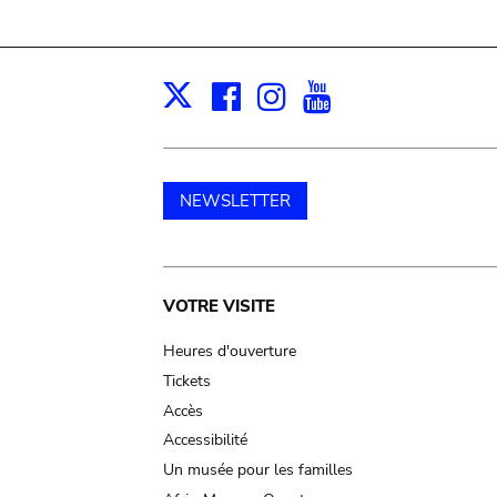
Facebook
Instagram
Youtube
Print
X
NEWSLETTER
Main
VOTRE VISITE
navigation
Heures d'ouverture
Tickets
Accès
Accessibilité
Un musée pour les familles