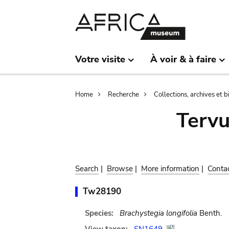
Skip
Skip
to
to
main
search
content
Votre visite
À voir & à faire
Breadcrumb
Home
Recherche
Collections, archives et 
Terv
Search
|
Browse
|
More information
|
Conta
Tw28190
Species:
Brachystegia longifolia
Benth.