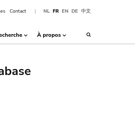
les
Contact
NL
FR
EN
DE
中文
echerche
À propos
Search
abase