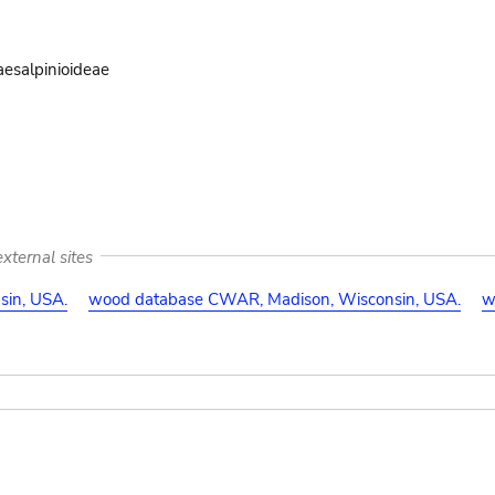
aesalpinioideae
xternal sites
in, USA.
wood database CWAR, Madison, Wisconsin, USA.
w