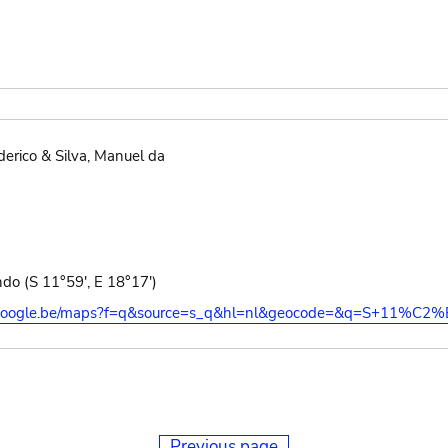
erico & Silva, Manuel da
o (S 11°59', E 18°17')
s.google.be/maps?f=q&source=s_q&hl=nl&geocode=&q=S+11%C2
Previous page