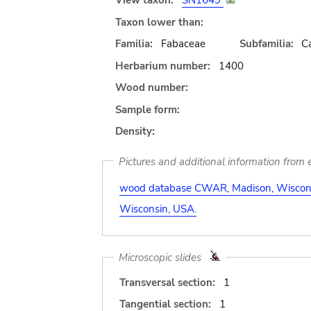
View taxon:
SN1649
Taxon lower than:
Familia:
Fabaceae
Subfamilia:
C
Herbarium number:
1400
Wood number:
Sample form:
Density:
Pictures and additional information from e
wood database CWAR, Madison, Wiscons
Wisconsin, USA.
Microscopic slides
Transversal section:
1
Tangential section:
1