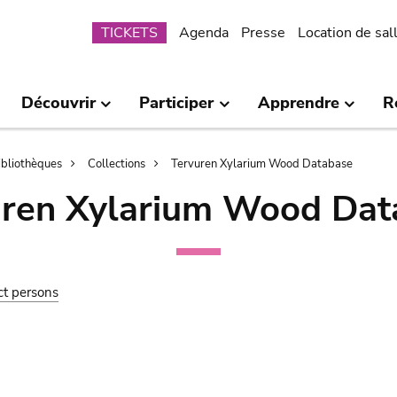
Submenu
TICKETS
Agenda
Presse
Location de sal
Découvrir
Participer
Apprendre
R
bibliothèques
Collections
Tervuren Xylarium Wood Database
uren Xylarium Wood Dat
ct persons