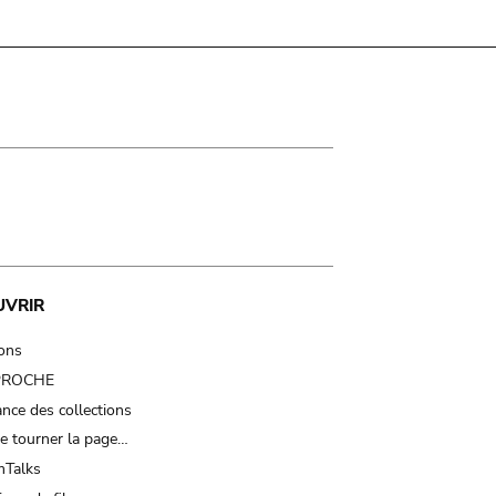
UVRIR
ions
 PROCHE
nce des collections
e tourner la page…
Talks