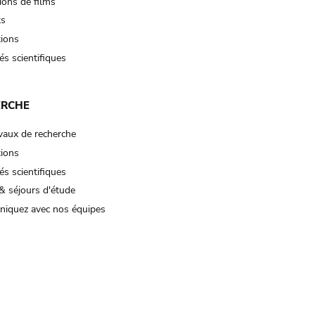
ions de films
ts
tions
és scientifiques
ERCHE
vaux de recherche
tions
és scientifiques
& séjours d'étude
iquez avec nos équipes