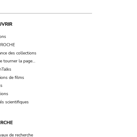
UVRIR
ions
 PROCHE
nce des collections
e tourner la page…
Talks
ions de films
ts
tions
és scientifiques
ERCHE
vaux de recherche