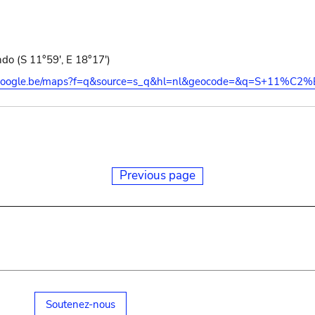
o (S 11°59', E 18°17')
s.google.be/maps?f=q&source=s_q&hl=nl&geocode=&q=S+11%C2
Previous page
Soutenez-nous