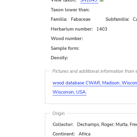
View taxon:
SN1649
Taxon lower than:
Familia:
Fabaceae
Subfamilia:
C
Herbarium number:
1403
Wood number:
Sample form:
Density:
Pictures and additional information from e
wood database CWAR, Madison, Wiscons
Wisconsin, USA.
Origin
Collector:
Dechamps, Roger; Murta, Fred
Continent:
Africa