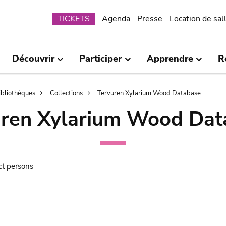
Submenu
TICKETS
Agenda
Presse
Location de sal
Découvrir
Participer
Apprendre
R
bibliothèques
Collections
Tervuren Xylarium Wood Database
uren Xylarium Wood Dat
ct persons