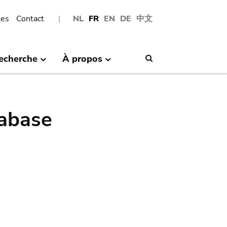
les
Contact
NL
FR
EN
DE
中文
echerche
À propos
Search
abase