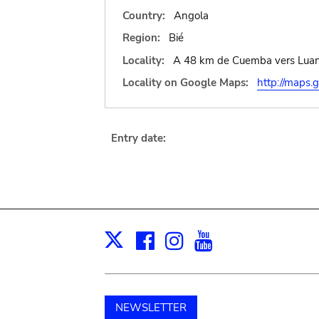
Country:
Angola
Region:
Bié
Locality:
A 48 km de Cuemba vers Luand
Locality on Google Maps:
http://map
Entry date:
Facebook
Instagram
Youtube
Print
X
NEWSLETTER