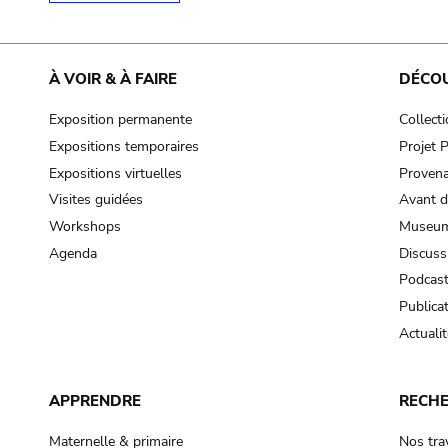
À VOIR & À FAIRE
DÉCO
Exposition permanente
Collect
Expositions temporaires
Projet
Expositions virtuelles
Provena
Visites guidées
Avant d
Workshops
Museum
Agenda
Discuss
Podcas
Publica
Actualit
APPRENDRE
RECH
Maternelle & primaire
Nos tra