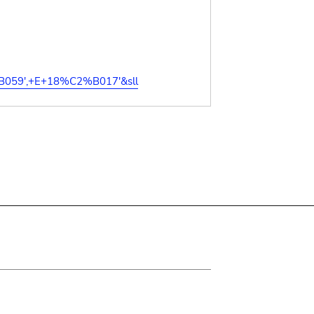
%B059',+E+18%C2%B017'&sll