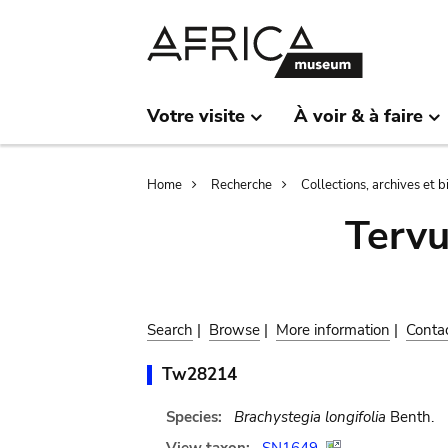
Skip
Skip
to
to
main
search
content
Votre visite
À voir & à faire
Breadcrumb
Home
Recherche
Collections, archives et 
Terv
Search
|
Browse
|
More information
|
Conta
Tw28214
Species:
Brachystegia longifolia
Benth.