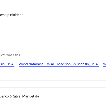
aesalpinioideae
xternal sites
in, USA.
wood database CWAR, Madison, Wisconsin, USA.
w
erico & Silva, Manuel da