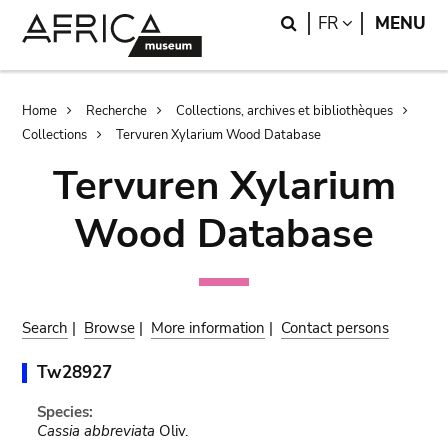
Skip
Skip
Search
LANGUAGE
FR
MENU
to
to
main
search
content
Breadcrumb
Home
Recherche
Collections, archives et bibliothèques
Collections
Tervuren Xylarium Wood Database
Tervuren Xylarium
Wood Database
Search
|
Browse
|
More information
|
Contact persons
Tw28927
Species:
Cassia abbreviata
Oliv.