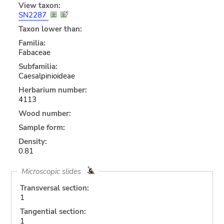
View taxon:
SN2287
Taxon lower than:
Familia:
Fabaceae
Subfamilia:
Caesalpinioideae
Herbarium number:
4113
Wood number:
Sample form:
Density:
0.81
Microscopic slides
Transversal section:
1
Tangential section:
1