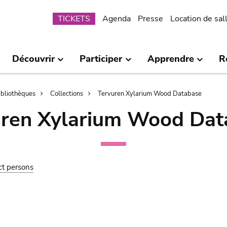
Submenu
TICKETS
Agenda
Presse
Location de sal
Découvrir
Participer
Apprendre
R
bibliothèques
Collections
Tervuren Xylarium Wood Database
uren Xylarium Wood Dat
ct persons