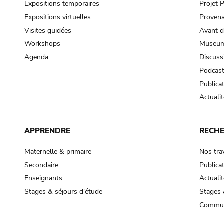
Expositions temporaires
Projet
Expositions virtuelles
Provena
Visites guidées
Avant d
Workshops
Museum
Agenda
Discuss
Podcas
Publica
Actualit
APPRENDRE
RECH
Maternelle & primaire
Nos tra
Secondaire
Publica
Enseignants
Actualit
Stages & séjours d'étude
Stages 
Commun