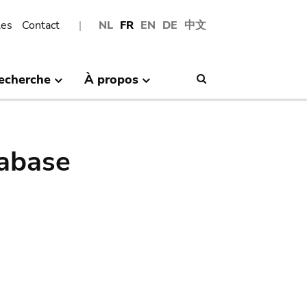
les
Contact
NL
FR
EN
DE
中文
echerche
À propos
Search
abase