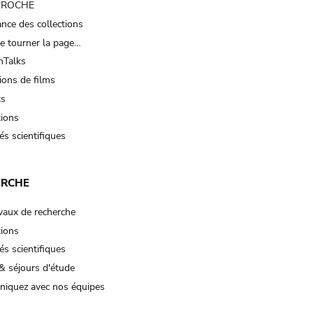
 PROCHE
nce des collections
e tourner la page…
Talks
ions de films
ts
tions
és scientifiques
ERCHE
vaux de recherche
tions
és scientifiques
& séjours d'étude
iquez avec nos équipes