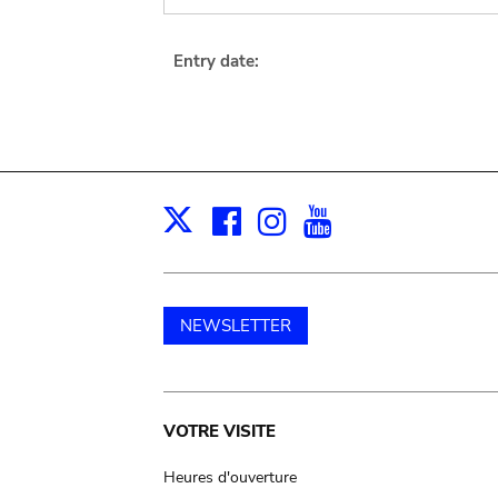
Entry date:
Facebook
Instagram
Youtube
Print
X
NEWSLETTER
Main
VOTRE VISITE
navigation
Heures d'ouverture