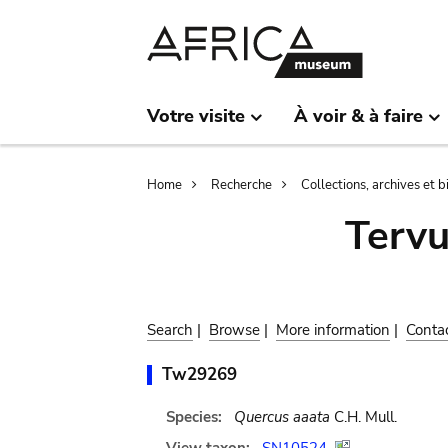
Skip
Skip
to
to
main
search
content
Votre visite
À voir & à faire
Breadcrumb
Home
Recherche
Collections, archives et 
Terv
Search
|
Browse
|
More information
|
Conta
Tw29269
Species:
Quercus aaata
C.H. Mull.