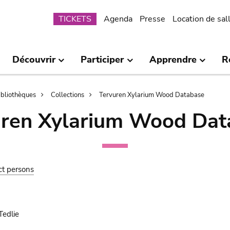
Submenu
TICKETS
Agenda
Presse
Location de sal
Découvrir
Participer
Apprendre
R
bibliothèques
Collections
Tervuren Xylarium Wood Database
uren Xylarium Wood Dat
ct persons
Tedlie