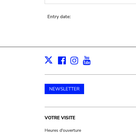
Entry date:
Facebook
Instagram
Youtube
Print
X
NEWSLETTER
Main
VOTRE VISITE
navigation
Heures d'ouverture