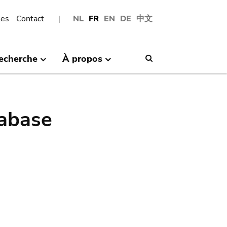
les
Contact
NL
FR
EN
DE
中文
echerche
À propos
Search
abase