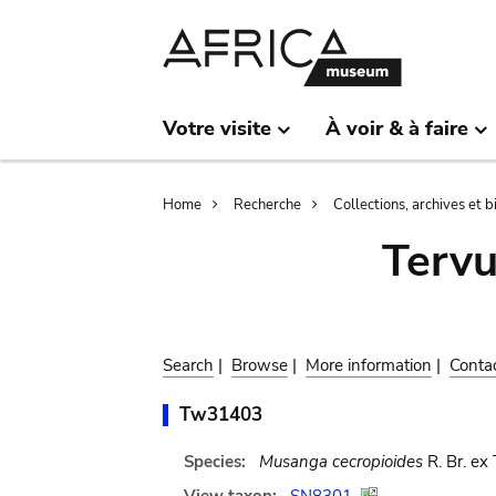
Skip
Skip
to
to
main
search
content
Votre visite
À voir & à faire
Breadcrumb
Home
Recherche
Collections, archives et 
Terv
Search
|
Browse
|
More information
|
Conta
Tw31403
Species:
Musanga cecropioides
R. Br. ex 