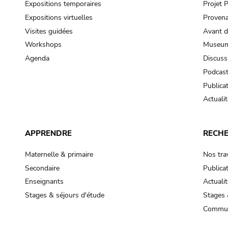
Expositions temporaires
Projet
Expositions virtuelles
Provena
Visites guidées
Avant d
Workshops
Museum
Agenda
Discuss
Podcas
Publica
Actualit
APPRENDRE
RECH
Maternelle & primaire
Nos tra
Secondaire
Publica
Enseignants
Actualit
Stages & séjours d'étude
Stages 
Commun