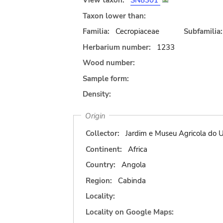
View taxon:
SN8301
Taxon lower than:
Familia:
Cecropiaceae
Subfamilia:
Herbarium number:
1233
Wood number:
Sample form:
Density:
Origin
Collector:
Jardim e Museu Agricola do U
Continent:
Africa
Country:
Angola
Region:
Cabinda
Locality:
Locality on Google Maps: