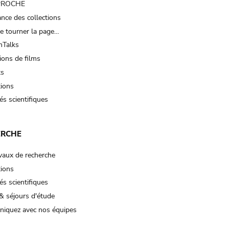
 PROCHE
nce des collections
e tourner la page…
Talks
ions de films
ts
tions
és scientifiques
ERCHE
vaux de recherche
tions
és scientifiques
& séjours d'étude
iquez avec nos équipes