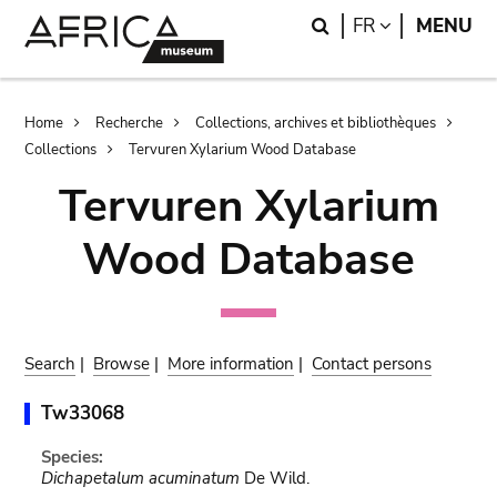
Skip
Skip
Search
LANGUAGE
FR
MENU
to
to
main
search
content
Breadcrumb
Home
Recherche
Collections, archives et bibliothèques
Collections
Tervuren Xylarium Wood Database
Tervuren Xylarium
Wood Database
Search
|
Browse
|
More information
|
Contact persons
Tw33068
Species:
Dichapetalum acuminatum
De Wild.