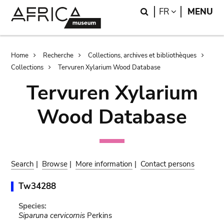
Skip
Skip
Search
LANGUAGE
FR
MENU
to
to
main
search
content
Breadcrumb
Home
Recherche
Collections, archives et bibliothèques
Collections
Tervuren Xylarium Wood Database
Tervuren Xylarium
Wood Database
Search
|
Browse
|
More information
|
Contact persons
Tw34288
Species:
Siparuna cervicornis
Perkins