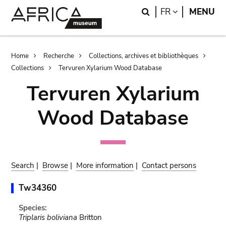
Skip
Skip
Search
LANGUAGE
FR
MENU
to
to
main
search
content
Breadcrumb
Home
Recherche
Collections, archives et bibliothèques
Collections
Tervuren Xylarium Wood Database
Tervuren Xylarium
Wood Database
Search
|
Browse
|
More information
|
Contact persons
Tw34360
Species:
Triplaris boliviana
Britton