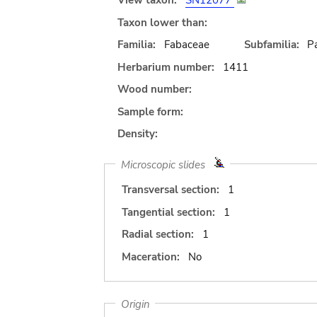
View taxon:
SN12077
Taxon lower than:
Familia:
Fabaceae
Subfamilia:
Pa
Herbarium number:
1411
Wood number:
Sample form:
Density:
Microscopic slides
Transversal section:
1
Tangential section:
1
Radial section:
1
Maceration:
No
Origin