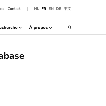
les
Contact
NL
FR
EN
DE
中文
echerche
À propos
Search
abase