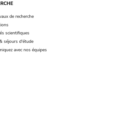
ERCHE
vaux de recherche
tions
és scientifiques
& séjours d'étude
iquez avec nos équipes