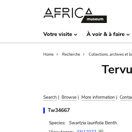
Skip
Skip
to
to
main
search
content
Votre visite
À voir & à faire
Breadcrumb
Home
Recherche
Collections, archives et 
Terv
Search
|
Browse
|
More information
|
Conta
Tw34667
Species:
Swartzia laurifolia
Benth.