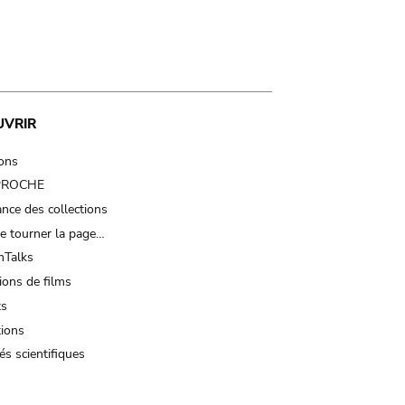
UVRIR
ions
 PROCHE
nce des collections
e tourner la page…
Talks
ions de films
ts
tions
és scientifiques