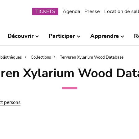
Submenu
TICKETS
Agenda
Presse
Location de sal
Découvrir
Participer
Apprendre
R
bibliothèques
Collections
Tervuren Xylarium Wood Database
uren Xylarium Wood Dat
ct persons