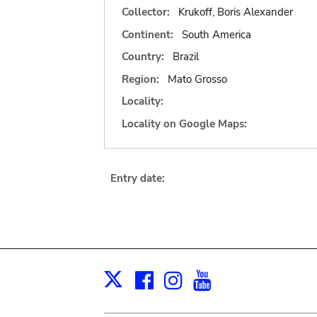
Collector:
Krukoff, Boris Alexander
Continent:
South America
Country:
Brazil
Region:
Mato Grosso
Locality:
Locality on Google Maps:
Entry date:
Facebook
Instagram
Youtube
Print
X