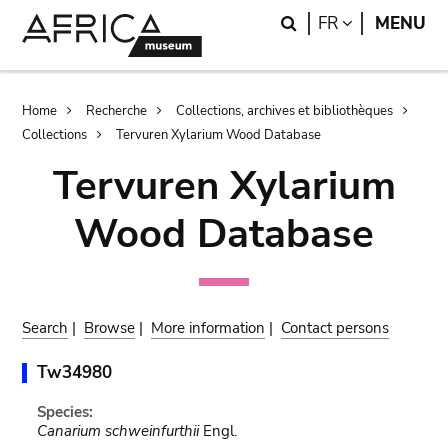
Skip
Skip
Search
LANGUAGE
FR
MENU
to
to
main
search
content
Breadcrumb
Home
Recherche
Collections, archives et bibliothèques
Collections
Tervuren Xylarium Wood Database
Tervuren Xylarium
Wood Database
Search
|
Browse
|
More information
|
Contact persons
Tw34980
Species:
Canarium schweinfurthii
Engl.