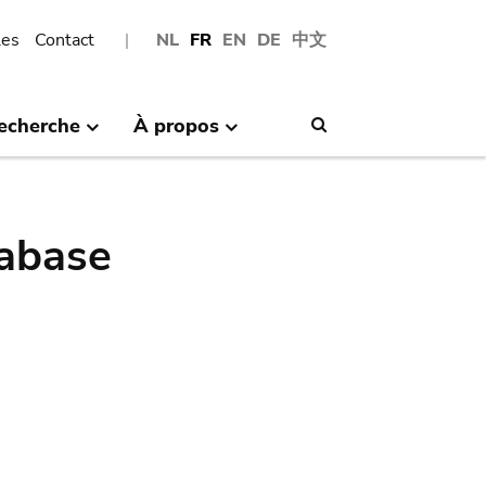
les
Contact
NL
FR
EN
DE
中文
echerche
À propos
Search
abase