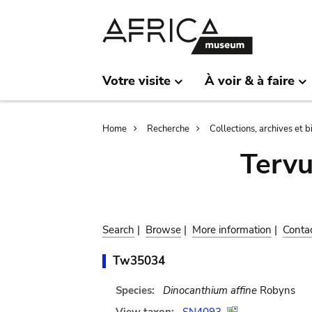
Skip
Skip
to
to
main
search
content
Votre visite
À voir & à faire
Breadcrumb
Home
Recherche
Collections, archives et 
Terv
Search
|
Browse
|
More information
|
Conta
Tw35034
Species:
Dinocanthium affine
Robyns