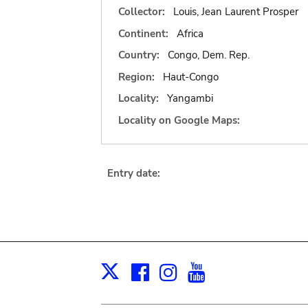
Collector:
Louis, Jean Laurent Prosper
Continent:
Africa
Country:
Congo, Dem. Rep.
Region:
Haut-Congo
Locality:
Yangambi
Locality on Google Maps:
Entry date:
Facebook
Instagram
Youtube
Print
X