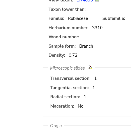
View taxon:
SN4093
Taxon lower than:
Familia:
Rubiaceae
Subfamilia:
Herbarium number:
3310
Wood number:
Sample form:
Branch
Density:
0.72
Microscopic slides
Transversal section:
1
Tangential section:
1
Radial section:
1
Maceration:
No
Origin