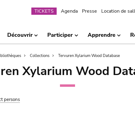
Submenu
TICKETS
Agenda
Presse
Location de sal
Découvrir
Participer
Apprendre
R
bibliothèques
Collections
Tervuren Xylarium Wood Database
uren Xylarium Wood Dat
ct persons