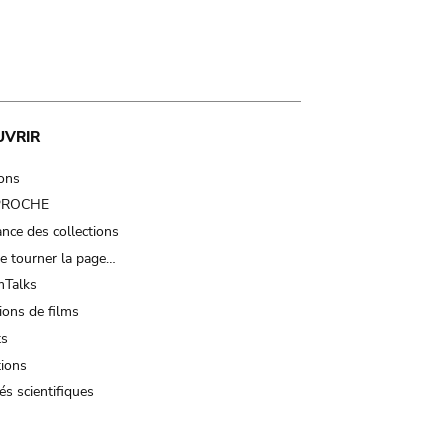
UVRIR
ions
 PROCHE
nce des collections
e tourner la page…
Talks
ions de films
ts
tions
és scientifiques