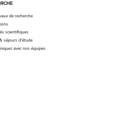
ERCHE
vaux de recherche
tions
és scientifiques
& séjours d'étude
iquez avec nos équipes