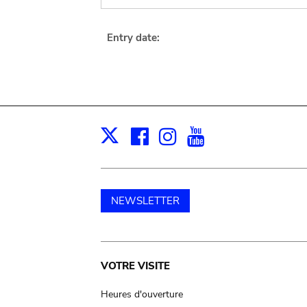
Entry date:
Facebook
Instagram
Youtube
Print
X
NEWSLETTER
Main
VOTRE VISITE
navigation
Heures d'ouverture