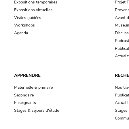
Expositions temporaires
Projet
Expositions virtuelles
Provena
Visites guidées
Avant d
Workshops
Museum
Agenda
Discuss
Podcas
Publica
Actualit
APPRENDRE
RECH
Maternelle & primaire
Nos tra
Secondaire
Publica
Enseignants
Actualit
Stages & séjours d'étude
Stages 
Commun