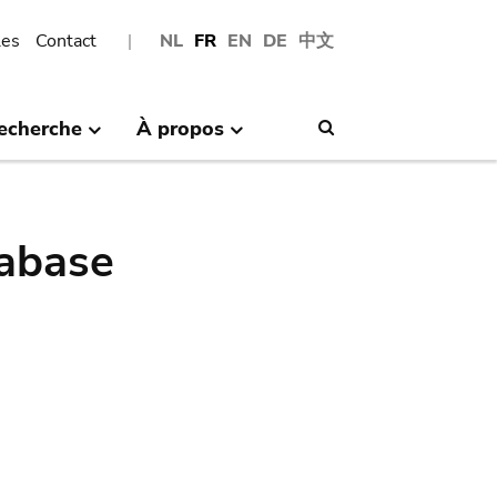
les
Contact
NL
FR
EN
DE
中文
echerche
À propos
Search
abase