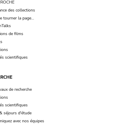
 PROCHE
nce des collections
e tourner la page…
Talks
ions de films
ts
tions
és scientifiques
ERCHE
vaux de recherche
tions
és scientifiques
& séjours d'étude
iquez avec nos équipes