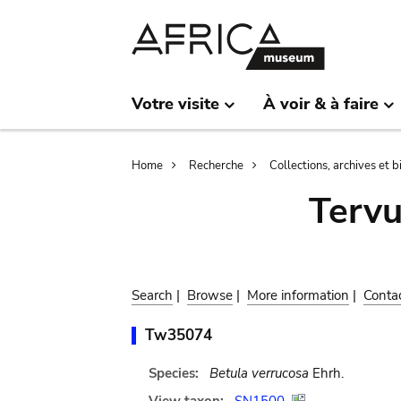
Skip
Skip
to
to
main
search
content
Votre visite
À voir & à faire
Breadcrumb
Home
Recherche
Collections, archives et 
Terv
Search
|
Browse
|
More information
|
Conta
Tw35074
Species:
Betula verrucosa
Ehrh.