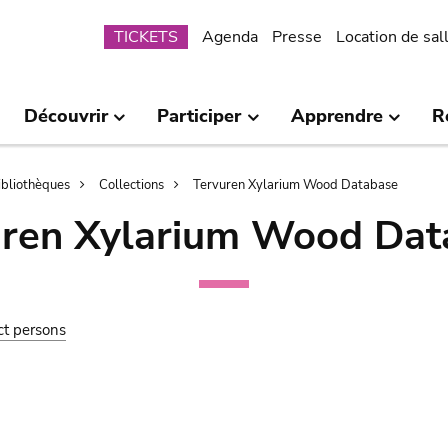
Submenu
TICKETS
Agenda
Presse
Location de sal
Découvrir
Participer
Apprendre
R
bibliothèques
Collections
Tervuren Xylarium Wood Database
uren Xylarium Wood Dat
ct persons