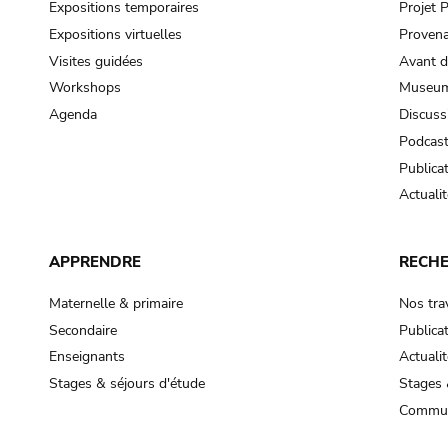
Expositions temporaires
Projet
Expositions virtuelles
Provena
Visites guidées
Avant d
Workshops
Museum
Agenda
Discuss
Podcas
Publica
Actualit
APPRENDRE
RECH
Maternelle & primaire
Nos tra
Secondaire
Publica
Enseignants
Actualit
Stages & séjours d'étude
Stages 
Commun