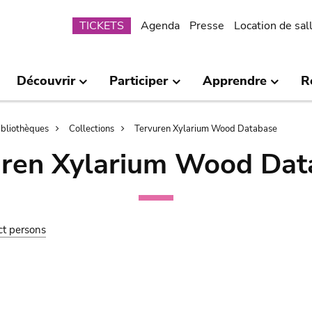
Submenu
TICKETS
Agenda
Presse
Location de sal
Découvrir
Participer
Apprendre
R
bibliothèques
Collections
Tervuren Xylarium Wood Database
uren Xylarium Wood Dat
ct persons