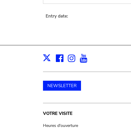
Entry date:
Facebook
Instagram
Youtube
Print
X
NEWSLETTER
Main
VOTRE VISITE
navigation
Heures d'ouverture