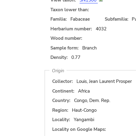
View taxon:
SN1300
Taxon lower than:
Familia:
Fabaceae
Subfamilia:
Pa
Herbarium number:
4032
Wood number:
Sample form:
Branch
Density:
0.77
Origin
Collector:
Louis, Jean Laurent Prosper
Continent:
Africa
Country:
Congo, Dem. Rep.
Region:
Haut-Congo
Locality:
Yangambi
Locality on Google Maps: