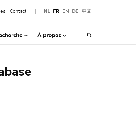
les
Contact
NL
FR
EN
DE
中文
echerche
À propos
Search
abase