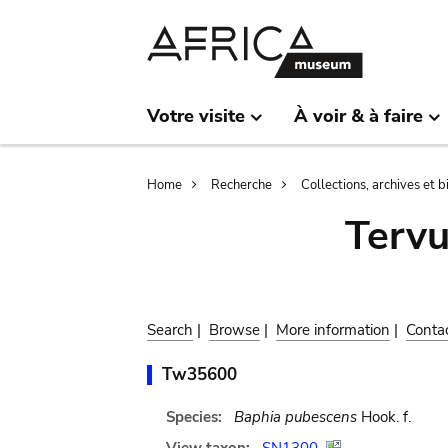
Skip
Skip
to
to
main
search
content
Votre visite
À voir & à faire
Breadcrumb
Home
Recherche
Collections, archives et 
Terv
Search
|
Browse
|
More information
|
Conta
Tw35600
Species:
Baphia pubescens
Hook. f.