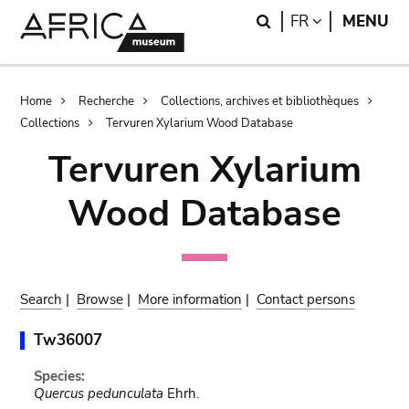
Skip
Skip
Search
LANGUAGE
FR
MENU
to
to
main
search
content
Breadcrumb
Home
Recherche
Collections, archives et bibliothèques
Collections
Tervuren Xylarium Wood Database
Tervuren Xylarium
Wood Database
Search
|
Browse
|
More information
|
Contact persons
Tw36007
Species:
Quercus pedunculata
Ehrh.