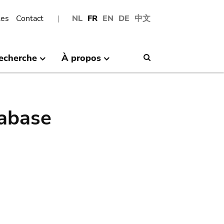
les
Contact
NL
FR
EN
DE
中文
echerche
À propos
Search
abase