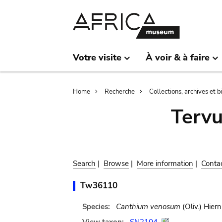
Skip
Skip
to
to
main
search
content
Votre visite
À voir & à faire
Breadcrumb
Home
Recherche
Collections, archives et 
Terv
Search
|
Browse
|
More information
|
Conta
Tw36110
Species:
Canthium venosum
(Oliv.) Hiern