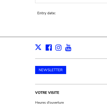
Entry date:
Facebook
Instagram
Youtube
Print
X
NEWSLETTER
Main
VOTRE VISITE
navigation
Heures d'ouverture