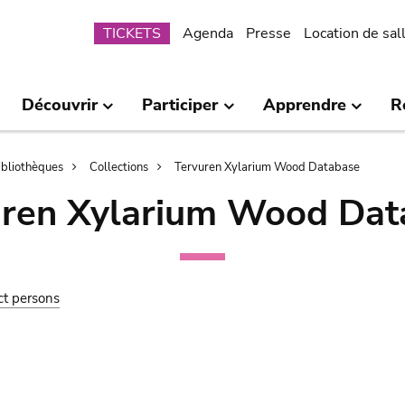
Submenu
TICKETS
Agenda
Presse
Location de sal
Découvrir
Participer
Apprendre
R
bibliothèques
Collections
Tervuren Xylarium Wood Database
uren Xylarium Wood Dat
ct persons