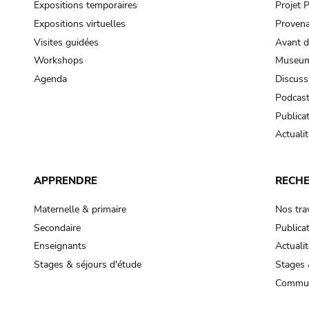
Expositions temporaires
Projet
Expositions virtuelles
Provena
Visites guidées
Avant d
Workshops
Museum
Agenda
Discuss
Podcas
Publica
Actualit
APPRENDRE
RECH
Maternelle & primaire
Nos tra
Secondaire
Publica
Enseignants
Actualit
Stages & séjours d'étude
Stages 
Commun