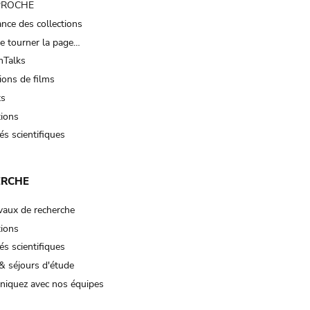
 PROCHE
nce des collections
e tourner la page…
Talks
ions de films
ts
tions
és scientifiques
ERCHE
vaux de recherche
tions
és scientifiques
& séjours d'étude
iquez avec nos équipes