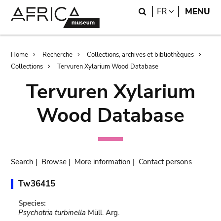
Skip
Skip
Search
LANGUAGE
FR
MENU
to
to
main
search
content
Breadcrumb
Home
Recherche
Collections, archives et bibliothèques
Collections
Tervuren Xylarium Wood Database
Tervuren Xylarium
Wood Database
Search
|
Browse
|
More information
|
Contact persons
Tw36415
Species:
Psychotria turbinella
Müll. Arg.