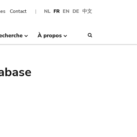
les
Contact
NL
FR
EN
DE
中文
echerche
À propos
Search
abase