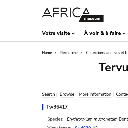
Skip
Skip
to
to
main
search
content
Votre visite
À voir & à faire
Breadcrumb
Home
Recherche
Collections, archives et 
Terv
Search
|
Browse
|
More information
|
Conta
Tw36417
Species:
Erythroxylum mucronatum
Bent