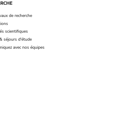
ERCHE
vaux de recherche
tions
és scientifiques
& séjours d'étude
iquez avec nos équipes