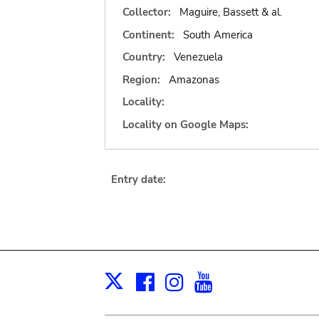
Collector:
Maguire, Bassett & al.
Continent:
South America
Country:
Venezuela
Region:
Amazonas
Locality:
Locality on Google Maps:
Entry date:
Facebook
Instagram
Youtube
Print
X