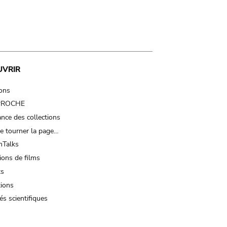
UVRIR
ions
 PROCHE
nce des collections
e tourner la page…
Talks
ions de films
ts
tions
és scientifiques