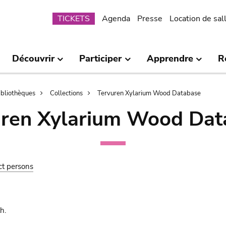
Submenu
TICKETS
Agenda
Presse
Location de sal
Découvrir
Participer
Apprendre
R
bibliothèques
Collections
Tervuren Xylarium Wood Database
uren Xylarium Wood Dat
ct persons
h.