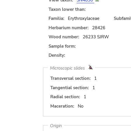
View taxon:
SN4830
Taxon lower than:
Familia:
Erythroxylaceae
Subfamil
Herbarium number:
28426
Wood number:
26233 SJRW
Sample form:
Density:
Microscopic slides
Transversal section:
1
Tangential section:
1
Radial section:
1
Maceration:
No
Origin