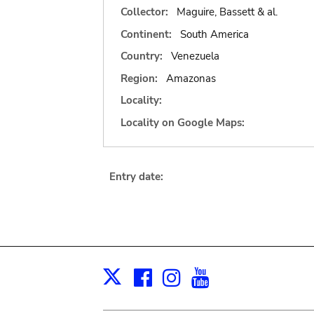
Collector:
Maguire, Bassett & al.
Continent:
South America
Country:
Venezuela
Region:
Amazonas
Locality:
Locality on Google Maps:
Entry date:
Facebook
Instagram
Youtube
Print
X