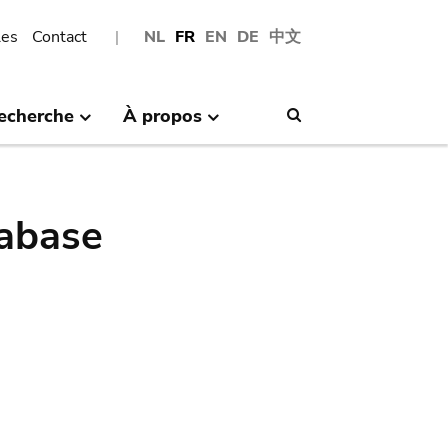
les
Contact
NL
FR
EN
DE
中文
echerche
À propos
Search
abase