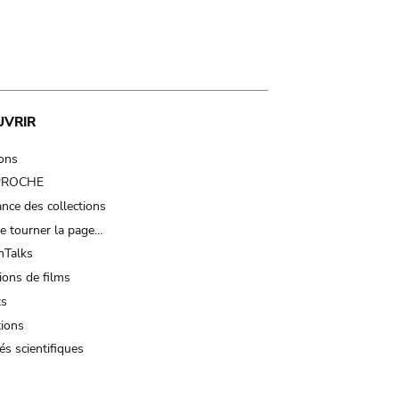
UVRIR
ions
 PROCHE
nce des collections
e tourner la page…
Talks
ions de films
ts
tions
és scientifiques