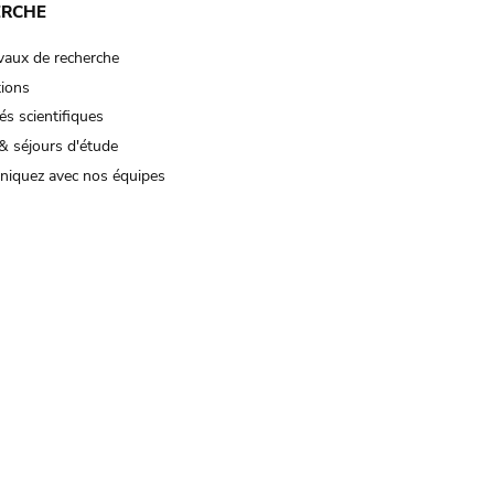
ERCHE
vaux de recherche
tions
és scientifiques
& séjours d'étude
iquez avec nos équipes