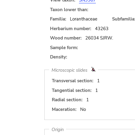
View taxon:
SN9367
Taxon lower than:
Familia:
Loranthaceae
Subfamilia
Herbarium number:
43263
Wood number:
26034 SJRW.
Sample form:
Density:
Microscopic slides
Transversal section:
1
Tangential section:
1
Radial section:
1
Maceration:
No
Origin