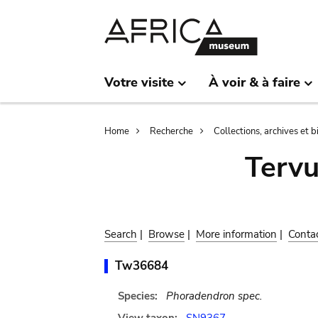
Skip
Skip
to
to
main
search
content
Votre visite
À voir & à faire
Breadcrumb
Home
Recherche
Collections, archives et 
Terv
Search
|
Browse
|
More information
|
Conta
Tw36684
Species:
Phoradendron spec.