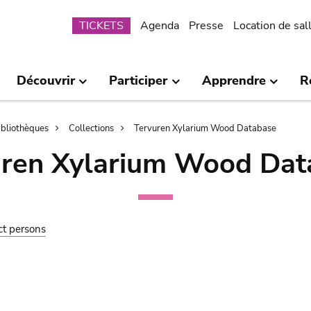
Submenu
TICKETS
Agenda
Presse
Location de sal
Découvrir
Participer
Apprendre
R
bibliothèques
Collections
Tervuren Xylarium Wood Database
uren Xylarium Wood Dat
ct persons