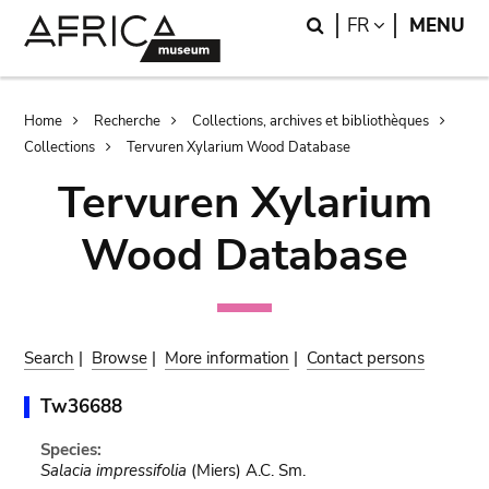
Skip
Skip
Search
LANGUAGE
FR
MENU
to
to
main
search
content
Breadcrumb
Home
Recherche
Collections, archives et bibliothèques
Collections
Tervuren Xylarium Wood Database
Tervuren Xylarium
Wood Database
Search
|
Browse
|
More information
|
Contact persons
Tw36688
Species:
Salacia impressifolia
(Miers) A.C. Sm.