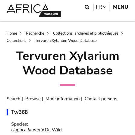
Skip
Skip
Search
LANGUAGE
FR
MENU
to
to
main
search
content
Breadcrumb
Home
Recherche
Collections, archives et bibliothèques
Collections
Tervuren Xylarium Wood Database
Tervuren Xylarium
Wood Database
Search
|
Browse
|
More information
|
Contact persons
Tw368
Species:
Uapaca laurentii
De Wild.