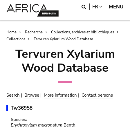
Skip
Skip
Search
LANGUAGE
FR
MENU
to
to
main
search
content
Breadcrumb
Home
Recherche
Collections, archives et bibliothèques
Collections
Tervuren Xylarium Wood Database
Tervuren Xylarium
Wood Database
Search
|
Browse
|
More information
|
Contact persons
Tw36958
Species:
Erythroxylum mucronatum
Benth.