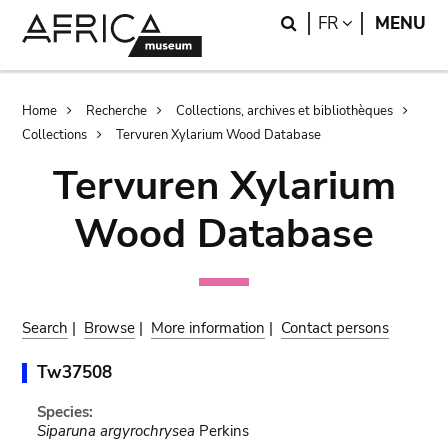
Skip
Skip
Search
LANGUAGE
FR
MENU
to
to
main
search
content
Breadcrumb
Home
Recherche
Collections, archives et bibliothèques
Collections
Tervuren Xylarium Wood Database
Tervuren Xylarium
Wood Database
Search
|
Browse
|
More information
|
Contact persons
Tw37508
Species:
Siparuna argyrochrysea
Perkins